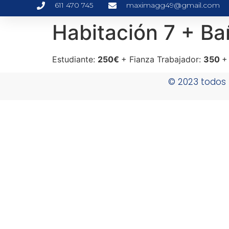
611 470 745
maximagg49@gmail.com
Habitación 7 + B
Estudiante:
250€
+ Fianza Trabajador:
350
+
© 2023 todos 