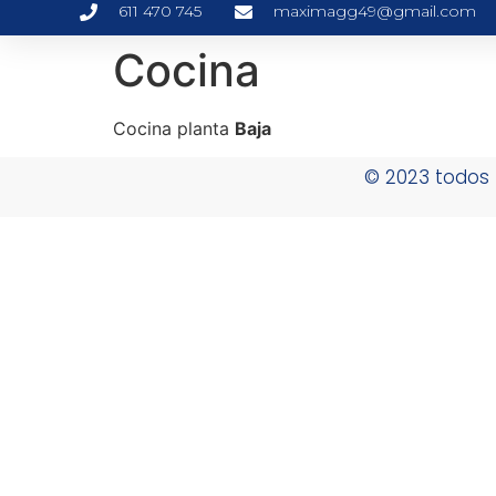
611 470 745
maximagg49@gmail.com
Cocina
Cocina planta
Baja
© 2023 todos 